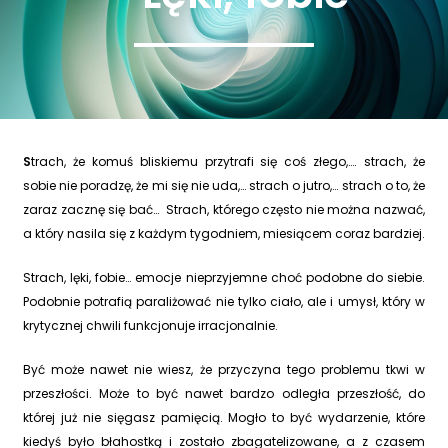
S
trach, że komuś bliskiemu przytrafi się coś złego,…. strach, że
sobie nie poradzę, że mi się nie uda,… strach o jutro,… strach o to, że
zaraz zacznę się bać… Strach, którego często nie można nazwać,
a który nasila się z każdym tygodniem, miesiącem coraz bardziej.
Strach, lęki, fobie… emocje nieprzyjemne choć podobne do siebie.
Podobnie potrafią paraliżować nie tylko ciało, ale i umysł, który w
krytycznej chwili funkcjonuje irracjonalnie.
Być może nawet nie wiesz, że przyczyna tego problemu tkwi w
przeszłości. Może to być nawet bardzo odległa przeszłość, do
której już nie sięgasz pamięcią. Mogło to być wydarzenie, które
kiedyś było błahostką i zostało zbagatelizowane, a z czasem