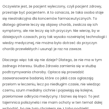
Oczywiste jest, że pacjent wyleczony, czyli pacjent zdrowy,
przestaje być pacjentem. A to oznacza, że taka osoba staje
się nieatrakcyjna dla koncernów farmaceutycznych. To
dlatego głównie leczy się objawy chorób, zwalcza się ich
symptomy, ale nie leczy się ich przyczyn. Nie wierzę, by w
dzisiejszych czasach, przy tak wysoko rozwiniętej technologii i
wiedzy medycznej, nie można było dotrzeć do przyczyn
chorób przewlekłych i usunąć je raz na zawsze.
Dlaczego więc tak się nie dzieje? Dlatego, że nie ma w tym
żadnego interesu. Służba Zdrowia zamienia się w służbę
podtrzymywania choroby. Opłaca się prowadzić
zaawansowane badania, które co jakiś czas ogłaszają
przełom w leczeniu, lecz po niedługim czasie, nie wiedząc
czemu, szum medialny cichnie i pojawiają się kolejne,
przełomowe
odkrycia medycyny
.
I biznes się kręci. To jest
tajemnica poliszynela i nie mam ochoty w ten temat dalej
wchodzić, bo nie tym chciałem się z tobą podzielić.