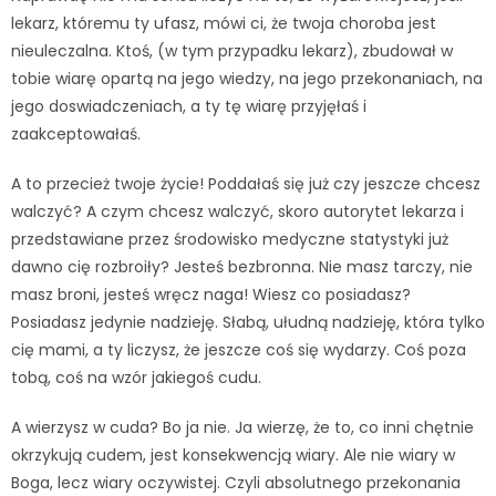
lekarz, któremu ty ufasz, mówi ci, że twoja choroba jest
nieuleczalna. Ktoś, (w tym przypadku lekarz), zbudował w
tobie wiarę opartą na jego wiedzy, na jego przekonaniach, na
jego doswiadczeniach, a ty tę wiarę przyjęłaś i
zaakceptowałaś.
A to przecież twoje życie! Poddałaś się już czy jeszcze chcesz
walczyć? A czym chcesz walczyć, skoro autorytet lekarza i
przedstawiane przez środowisko medyczne statystyki już
dawno cię rozbroiły? Jesteś bezbronna. Nie masz tarczy, nie
masz broni, jesteś wręcz naga! Wiesz co posiadasz?
Posiadasz jedynie nadzieję. Słabą, ułudną nadzieję, która tylko
cię mami, a ty liczysz, że jeszcze coś się wydarzy. Coś poza
tobą, coś na wzór jakiegoś cudu.
A wierzysz w cuda? Bo ja nie. Ja wierzę, że to, co inni chętnie
okrzykują cudem, jest konsekwencją wiary. Ale nie wiary w
Boga, lecz wiary oczywistej. Czyli absolutnego przekonania