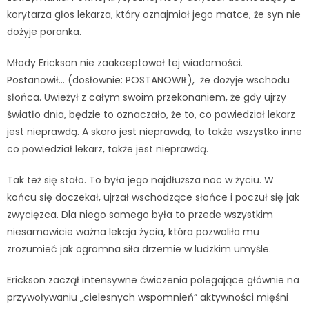
korytarza głos lekarza, który oznajmiał jego matce, że syn nie
dożyje poranka.
Młody Erickson nie zaakceptował tej wiadomości.
Postanowił… (dosłownie: POSTANOWIŁ), że dożyje wschodu
słońca. Uwieżył z całym swoim przekonaniem, że gdy ujrzy
światło dnia, będzie to oznaczało, że to, co powiedział lekarz
jest nieprawdą. A skoro jest nieprawdą, to także wszystko inne
co powiedział lekarz, także jest nieprawdą.
Tak też się stało. To była jego najdłuższa noc w życiu. W
końcu się doczekał, ujrzał wschodzące słońce i poczuł się jak
zwycięzca. Dla niego samego była to przede wszystkim
niesamowicie ważna lekcja życia, która pozwoliła mu
zrozumieć jak ogromna siła drzemie w ludzkim umyśle.
Erickson zaczął intensywne ćwiczenia polegające głównie na
przywoływaniu „cielesnych wspomnień” aktywności mięśni