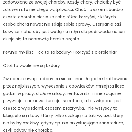
zadowolona ze swojej choroby. Każdy chory, chciałby być
zdrowym, to nie ulega wątpliwości. Choć i owszem, bardzo
często choroba niesie ze sobą różne korzyści, z których
osoba chora nawet nie zdaje sobie sprawy. Czerpanie zaś
korzyści z choroby jest wodą na młyn dla podświadomości i
dzieje się to naprawdę bardzo często.
Pewnie myślisz – co to za bzdury?! Korzyść z cierpienia?!
Otóż to wcale nie są bzdury.
Zwrócenie uwagi rodziny na siebie, inne, łagodne traktowanie
przez najbliższych, wyręczanie z obowiązków, mniejsza ilość
godzin w pracy, dłuższe urlopy, renta, zniżki i inne socjalne
przywileje, darmowe kuracje, sanatoria, a to związane jest
często z wyjazdami, czasem z rozrywką… nie wszyscy to
lubią, ale są i tacy którzy tylko czekają na taki wyjazd, który
nie byłby możliwy, gdyby np. nie przysługujące sanatorium,
czyli: gdyby nie choroba.