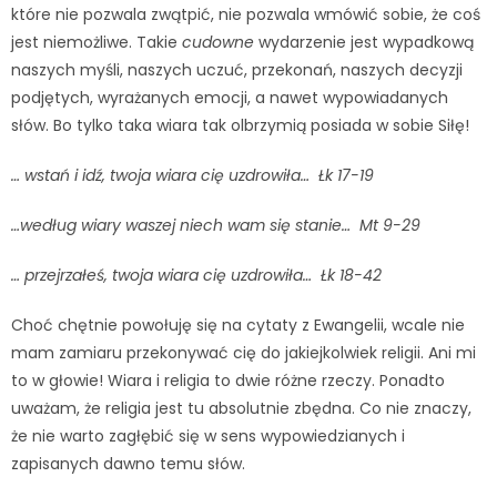
które nie pozwala zwątpić, nie pozwala wmówić sobie, że coś
jest niemożliwe. Takie
cudowne
wydarzenie jest wypadkową
naszych myśli, naszych uczuć, przekonań, naszych decyzji
podjętych, wyrażanych emocji, a nawet wypowiadanych
słów. Bo tylko taka wiara tak olbrzymią posiada w sobie Siłę!
… wstań i idź, twoja wiara cię uzdrowiła… Łk 17-19
…według wiary waszej niech wam się stanie… Mt 9-29
… przejrzałeś, twoja wiara cię uzdrowiła… Łk 18-42
Choć chętnie powołuję się na cytaty z Ewangelii, wcale nie
mam zamiaru przekonywać cię do jakiejkolwiek religii. Ani mi
to w głowie! Wiara i religia to dwie różne rzeczy. Ponadto
uważam, że religia jest tu absolutnie zbędna. Co nie znaczy,
że nie warto zagłębić się w sens wypowiedzianych i
zapisanych dawno temu słów.