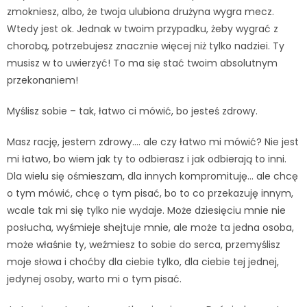
zmokniesz, albo, że twoja ulubiona drużyna wygra mecz.
Wtedy jest ok. Jednak w twoim przypadku, żeby wygrać z
chorobą, potrzebujesz znacznie więcej niż tylko nadziei. Ty
musisz w to uwierzyć! To ma się stać twoim absolutnym
przekonaniem!
Myślisz sobie – tak, łatwo ci mówić, bo jesteś zdrowy.
Masz rację, jestem zdrowy…. ale czy łatwo mi mówić? Nie jest
mi łatwo, bo wiem jak ty to odbierasz i jak odbierają to inni.
Dla wielu się ośmieszam, dla innych kompromituję… ale chcę
o tym mówić, chcę o tym pisać, bo to co przekazuję innym,
wcale tak mi się tylko nie wydaje. Może dziesięciu mnie nie
posłucha, wyśmieje shejtuje mnie, ale może ta jedna osoba,
może właśnie ty, weźmiesz to sobie do serca, przemyślisz
moje słowa i choćby dla ciebie tylko, dla ciebie tej jednej,
jedynej osoby, warto mi o tym pisać.