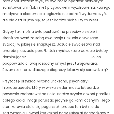
tam dopuszczasz myśl, że być może będziesz pierwszym
zanotowanym (lub i nie) przypadkiem wyzdrowienia, którego
medycyna akademicka logicznie nie potrafi wytłumaczyć,
ale nie oszukujmy się, to jest bardzo słabe i ty to wiesz.
Gdyby tak można było postawić na przeciwko siebie i
skonfrontować ze sobą dwa twoje uczucia dotyczące
sytuacji w jakiej się znajdujesz. Uczucie zwycięstwa nad
chorobą i uczucie porażki. Jak myślisz, które uczucie byłoby
dominujące? To, co
podpowiada ci twój rozsądny umysł
jest twoją wiarą.
Rozumiesz teraz dlaczego diagnozy lekarzy się sprawdzają?
Przytoczę przykład Miltona Ericksona, psychiatry i
hipnoterapeuty, który w wieku siedemnastu lat bardzo
poważnie zachorował na Polio. Bardzo szybko doznał paraliżu
całego ciała i mógł poruszać jedynie gałkami ocznymi. Jego
stan zdrowia stale się pogarszał i proces ten był nie do
zatrzymania. Pewnej krytycznej nocy usłyszał dochodzący z