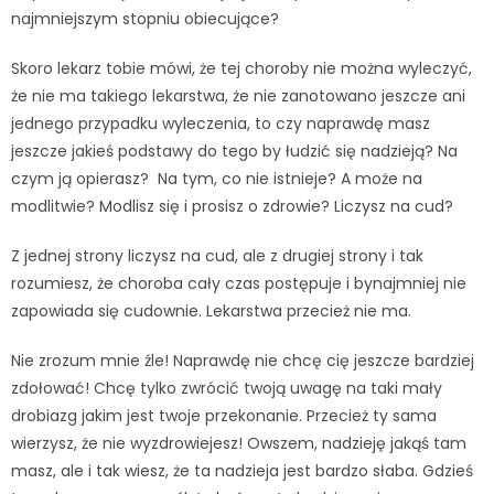
najmniejszym stopniu obiecujące?
Skoro lekarz tobie mówi, że tej choroby nie można wyleczyć,
że nie ma takiego lekarstwa, że nie zanotowano jeszcze ani
jednego przypadku wyleczenia, to czy naprawdę masz
jeszcze jakieś podstawy do tego by łudzić się nadzieją? Na
czym ją opierasz? Na tym, co nie istnieje? A może na
modlitwie? Modlisz się i prosisz o zdrowie? Liczysz na cud?
Z jednej strony liczysz na cud, ale z drugiej strony i tak
rozumiesz, że choroba cały czas postępuje i bynajmniej nie
zapowiada się cudownie. Lekarstwa przecież nie ma.
Nie zrozum mnie źle! Naprawdę nie chcę cię jeszcze bardziej
zdołować! Chcę tylko zwrócić twoją uwagę na taki mały
drobiazg jakim jest twoje przekonanie. Przecież ty sama
wierzysz, że nie wyzdrowiejesz! Owszem, nadzieję jakąś tam
masz, ale i tak wiesz, że ta nadzieja jest bardzo słaba. Gdzieś