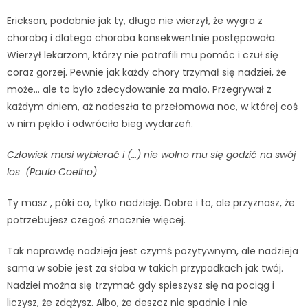
Erickson, podobnie jak ty, długo nie wierzył, że wygra z
chorobą i dlatego choroba konsekwentnie postępowała.
Wierzył lekarzom, którzy nie potrafili mu pomóc i czuł się
coraz gorzej. Pewnie jak każdy chory trzymał się nadziei, że
może… ale to było zdecydowanie za mało. Przegrywał z
każdym dniem, aż nadeszła ta przełomowa noc, w której coś
w nim pękło i odwróciło bieg wydarzeń.
Człowiek musi wybierać i (…) nie wolno mu się godzić na swój
los (Paulo Coelho)
Ty masz , póki co, tylko nadzieję. Dobre i to, ale przyznasz, że
potrzebujesz czegoś znacznie więcej.
Tak naprawdę nadzieja jest czymś pozytywnym, ale nadzieja
sama w sobie jest za słaba w takich przypadkach jak twój.
Nadziei można się trzymać gdy spieszysz się na pociąg i
liczysz, że zdążysz. Albo, że deszcz nie spadnie i nie