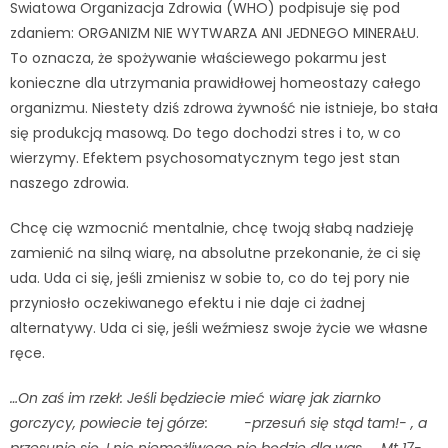
Swiatowa Organizacja Zdrowia (WHO) podpisuje się pod
zdaniem: ORGANIZM NIE WYTWARZA ANI JEDNEGO MINERAŁU.
To oznacza, że spożywanie właściewego pokarmu jest
konieczne dla utrzymania prawidłowej homeostazy całego
organizmu. Niestety dziś zdrowa żywność nie istnieje, bo stała
się produkcją masową. Do tego dochodzi stres i to, w co
wierzymy. Efektem psychosomatycznym tego jest stan
naszego zdrowia.
Chcę cię wzmocnić mentalnie, chcę twoją słabą nadzieję
zamienić na silną wiarę, na absolutne przekonanie, że ci się
uda. Uda ci się, jeśli zmienisz w sobie to, co do tej pory nie
przyniosło oczekiwanego efektu i nie daje ci żadnej
alternatywy. Uda ci się, jeśli weźmiesz swoje życie we własne
ręce.
…On zaś im rzekł: Jeśli będziecie mieć wiarę jak ziarnko
gorczycy, powiecie tej górze: -przesuń się stąd tam!- , a
przesunie się. I nic niemożliwego nie będzie dla was…. Mt 17-