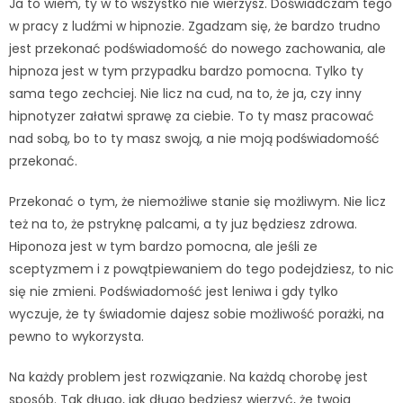
Ja to wiem, ty w to wszystko nie wierzysz. Doświadczam tego
w pracy z ludźmi w hipnozie. Zgadzam się, że bardzo trudno
jest przekonać podświadomość do nowego zachowania, ale
hipnoza jest w tym przypadku bardzo pomocna. Tylko ty
sama tego zechciej. Nie licz na cud, na to, że ja, czy inny
hipnotyzer załatwi sprawę za ciebie. To ty masz pracować
nad sobą, bo to ty masz swoją, a nie moją podświadomość
przekonać.
Przekonać o tym, że niemożliwe stanie się możliwym. Nie licz
też na to, że pstryknę palcami, a ty juz będziesz zdrowa.
Hiponoza jest w tym bardzo pomocna, ale jeśli ze
sceptyzmem i z powątpiewaniem do tego podejdziesz, to nic
się nie zmieni. Podświadomość jest leniwa i gdy tylko
wyczuje, że ty świadomie dajesz sobie możliwość porażki, na
pewno to wykorzysta.
Na każdy problem jest rozwiązanie. Na każdą chorobę jest
sposób. Tak długo, jak długo będziesz wierzyć, że twoja