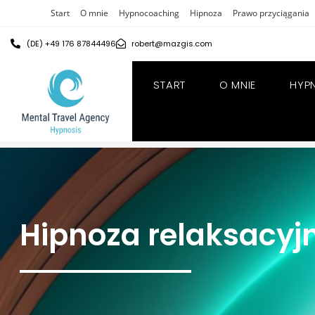
Start
O mnie
Hypnocoaching
Hipnoza
Prawo przyciągania
(DE) +49 176 87844496
robert@mazgis.com
START
O MNIE
HYP
Hipnoza relaksacyjna
Hipnoza relaksacyj