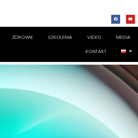
ZDROWIE
SZKOLENIA
VIDEO
MEDIA
KONTAKT
>
Hipnoza relaksacyjna