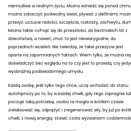
niemożliwe w realnym życiu. Można wznieść się ponad chmu
można zobaczyć podwodny świat, pływać z delfinami, moż
przeżyć uczucie radości, szczęścia, rozkoszy, zachwytu, dum
Można także cofnąć się do przeszłości, do beztroskich lat z
dzieciństwa, a nawet, choć to jest niewiarygodne, do
poprzednich wcieleń. Nie twierdzę, że takie przeżycie jest
oparte na zapomnianych faktach. Wiem tylko, że można te
doświadczyć bez względu na to czy jest to prawdą, czy jedy
wyobraźnią podświadomego umysłu.
Każdą osobę, jeśli tylko tego chce, uczę wchodzić do stanu
autohipnozy po to, by w każdej chwili, gdy tego zapragnie lu
poczuje taką potrzebę, osoba ta mogła w krótkim czasie
zrelaksować się, odprężyć i zregenerować siły, by już po krótk
chwili, z nową energią stawić czoła wyzwaniom codziennośc