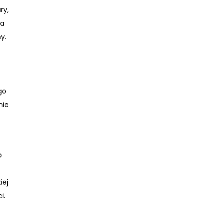
ry,
na
y.
go
nie
b
iej
i.