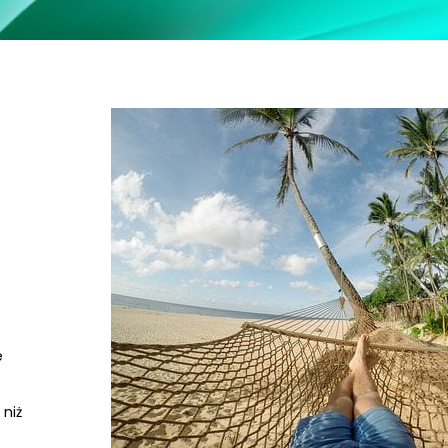
.
e
 niż