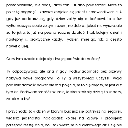
postanowienia, ale teraz, jakoś tak… Trudno powiedzieć. Może to
przez tę pogodę? I zawsze znajdzie się jakieś usprawiedliwienie. A
gdy już poddasz się, gdy dzień zbliży się ku końcowi, to znów
wytłumaczysz sobie, że tym razem, no dobra… jakoś nie wyszło, ale
za to jutro, to już na pewno zacznę działać. I tak kolejny dzień i
następny i… praktycznie każdy. Tydzień, miesiąc, rok, a często
nawet dłużej.
Co w tym czasie dzieje się z twoją podświadomością?
Ty odpoczywasz, ale ona nigdy! Podświadomość bez przerwy
nabywa nowe programy! To Ty ją wszystkiego uczysz! Twoja
podświadomość nawet nie ma pojęcia, że to cię męczy, że jest ci z
tym źle. Podświadomość rozumie, że skoro tak się dzieje, to znaczy,
że tak ma być.
I przychodzi taki dzień w którym budzisz się, patrzysz na zegarek,
widzisz jedenastą, naciągasz kołdrę na głowę i próbujesz
przespać resztę dnia, bo i tak wiesz, że nic ciekawego dziś się nie